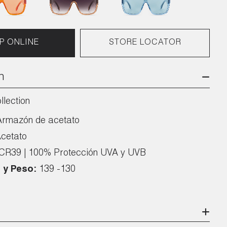
P ONLINE
STORE LOCATOR
n
llection
Armazón de acetato
cetato
CR39 | 100% Protección UVA y UVB
 y Peso:
139 -130