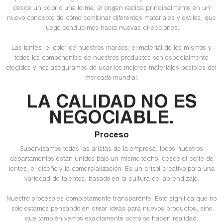
desde un color o una forma, el origen radica principalmente en un
nuevo concepto de cómo combinar diferentes materiales y estilos, que
luego conducimos hacia nuevas direcciones.
Las lentes, el color de nuestros marcos, el material de los mismos y
todos los componentes de nuestros productos son especialmente
elegidos y nos aseguramos de usar los mejores materiales posibles del
mercado mundial.
LA CALIDAD NO ES
NEGOCIABLE.
Proceso
Supervisamos todas las aristas de la empresa, todos nuestros
departamentos están unidos bajo un mismo techo, desde el corte de
lentes, el diseño y la comercialización. Es un crisol creativo para una
variedad de talentos, basado en la cultura del aprendizaje.
Nuestro proceso es completamente transparente. Esto significa que no
solo estamos pensando en crear ideas para nuevos productos, sino
que también vemos exactamente cómo se hacen realidad.