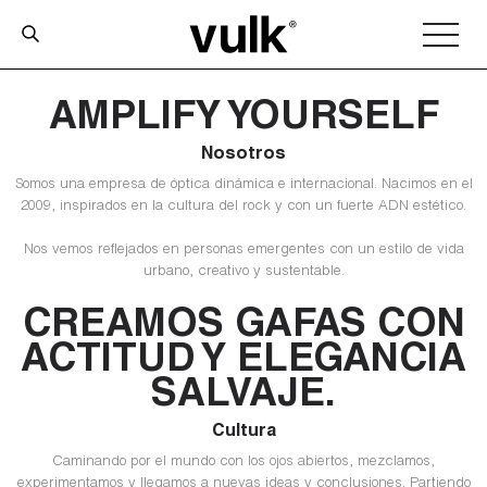
AMPLIFY YOURSELF
Nosotros
Somos una empresa de óptica dinámica e internacional. Nacimos en el
2009, inspirados en la cultura del rock y con un fuerte ADN estético.
Nos vemos reflejados en personas emergentes con un estilo de vida
urbano, creativo y sustentable.
CREAMOS GAFAS CON
ACTITUD
Y ELEGANCIA
SALVAJE.
Cultura
Caminando por el mundo con los ojos abiertos, mezclamos,
experimentamos y llegamos a nuevas ideas y conclusiones. Partiendo