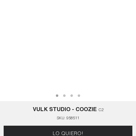
VULK STUDIO - COOZIE
C2
SKU:
958511
LO QUIERO!