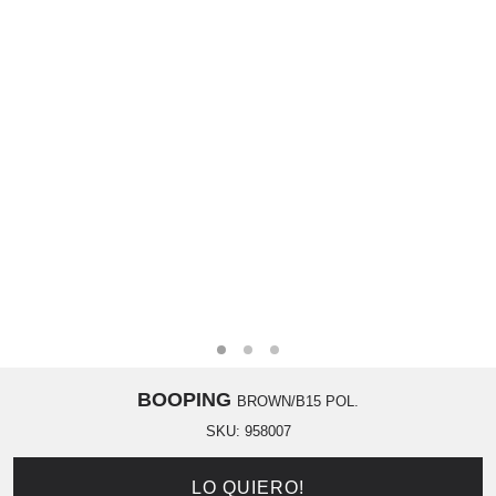
BOOPING
BROWN/B15 POL.
SKU:
958007
LO QUIERO!