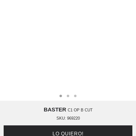
BASTER
C1 OP B CUT
SKU:
969220
LO QUIERO!